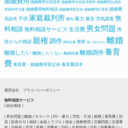
婚姻費用
婚姻費用分担請求
婚姻費用分担請求調停
婚姻費用分担請
婚姻費用無料相談
婚姻費
求調停申立書
婚姻費用算定表
婚姻費用計算表
家庭裁判所
無
子供
暴力
浮気調査
暴言
用請求
審判
男女問題
料相談
無料相談サービス
生活費
男
離婚
親権
調停
性からの相談
警察
調停証書
追い出された
養育
離婚調停
離婚したい
離婚したくない
離婚回避
費
養育費・婚姻費用算定表
養育費請求
運営会社
プライバシーポリシー
無料相談サービス
|
総合相談
|
|
男女問題
|
離婚
|
モラハラ
|
DV・暴力
|
浮気・不貞
|
親権
|
養育費
|
別
居
|
財産分与
|
相続
|
金銭トラブル
|
借金
|
債務整理
|
労働問題
|
交通事
故
|
不動産
|
賃貸
|
医療
|
消費者
|
SNS
|
名誉毀損
|
詐欺
|
刑事事件
|
い