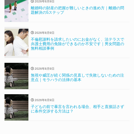
2026年8月9日
離婚時の財産の把握が難しいときの進め方｜離婚の問
題解決の5ステップ
2026年8月9日
不倫慰謝料を請求したいのにお金がなく、法テラスで
弁護士費用の免除ができるのか不安です｜男女問題の
無料相談事例
2026年8月9日
無視や威圧が続く関係の見直しで失敗しないための注
意点｜モラハラの法律の基本
2026年8月9日
子どもの前で暴言を言われる場合、相手と直接話さず
に条件交渉する方法は？