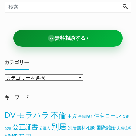
›
無料相談する
カテゴリー
キーワード
DV
モラハラ
不倫
住宅ローン
不貞
事情聴取
公正
別居
公正証書
国際離婚
別居無料相談
公証人
夫婦喧嘩
役場