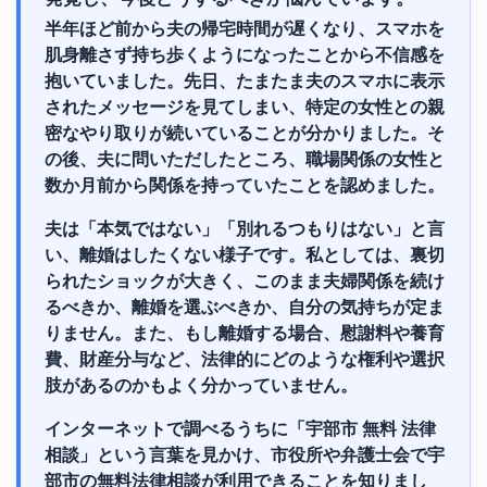
半年ほど前から夫の帰宅時間が遅くなり、スマホを
肌身離さず持ち歩くようになったことから不信感を
抱いていました。先日、たまたま夫のスマホに表示
されたメッセージを見てしまい、特定の女性との親
密なやり取りが続いていることが分かりました。そ
の後、夫に問いただしたところ、職場関係の女性と
数か月前から関係を持っていたことを認めました。
夫は「本気ではない」「別れるつもりはない」と言
い、離婚はしたくない様子です。私としては、裏切
られたショックが大きく、このまま夫婦関係を続け
るべきか、離婚を選ぶべきか、自分の気持ちが定ま
りません。また、もし離婚する場合、慰謝料や養育
費、財産分与など、法律的にどのような権利や選択
肢があるのかもよく分かっていません。
インターネットで調べるうちに「宇部市 無料 法律
相談」という言葉を見かけ、市役所や弁護士会で宇
部市の無料法律相談が利用できることを知りまし