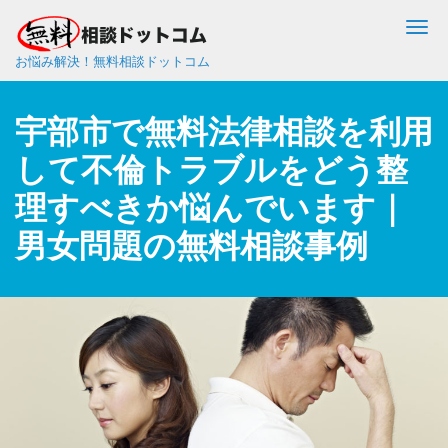
Me
お悩み解決！無料相談ドットコム
宇部市で無料法律相談を利用
して不倫トラブルをどう整
理すべきか悩んでいます｜
男女問題の無料相談事例