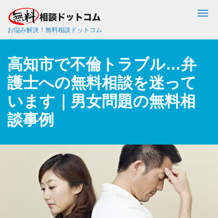
Me
お悩み解決！無料相談ドットコム
高知市で不倫トラブル…弁
護士への無料相談を迷って
います｜男女問題の無料相
談事例