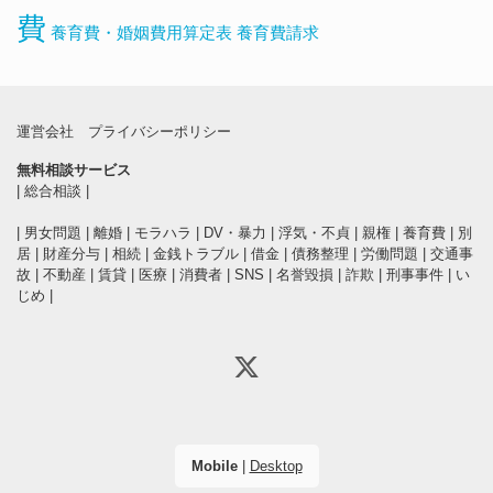
費
養育費・婚姻費用算定表
養育費請求
運営会社
プライバシーポリシー
無料相談サービス
|
総合相談
|
|
男女問題
|
離婚
|
モラハラ
|
DV・暴力
|
浮気・不貞
|
親権
|
養育費
|
別
居
|
財産分与
|
相続
|
金銭トラブル
|
借金
|
債務整理
|
労働問題
|
交通事
故
|
不動産
|
賃貸
|
医療
|
消費者
|
SNS
|
名誉毀損
|
詐欺
|
刑事事件
|
い
じめ
|
Mobile
|
Desktop