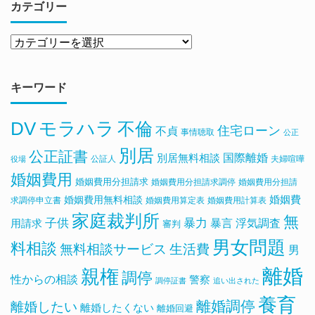
カテゴリー
キーワード
DV
モラハラ
不倫
住宅ローン
不貞
事情聴取
公正
別居
公正証書
国際離婚
別居無料相談
公証人
夫婦喧嘩
役場
婚姻費用
婚姻費用分担請求
婚姻費用分担請求調停
婚姻費用分担請
婚姻費用無料相談
婚姻費
求調停申立書
婚姻費用算定表
婚姻費用計算表
家庭裁判所
無
子供
暴力
浮気調査
暴言
用請求
審判
男女問題
料相談
無料相談サービス
生活費
男
離婚
親権
調停
性からの相談
警察
調停証書
追い出された
養育
離婚調停
離婚したい
離婚したくない
離婚回避