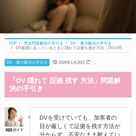
TOP
男女問題解決の手引き
DV・暴力解決の手引き
DV被害にあっているときに隠れて証拠を残す方法｜DVの問題解決の5ステップ
DV・暴力解決の手引き
2026年1月26日
「DV 隠れて 証拠 残す 方法」問題解
決の手引き
DVを受けていても、加害者の
目が厳しくて証拠を残す方法が
分からず、不安なまま耐えてい