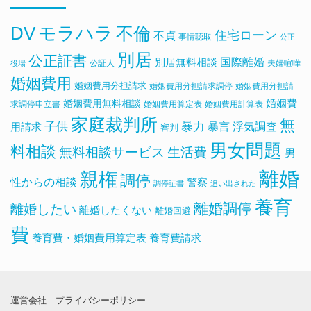
DV
モラハラ
不倫
住宅ローン
不貞
事情聴取
公正
別居
公正証書
国際離婚
別居無料相談
公証人
夫婦喧嘩
役場
婚姻費用
婚姻費用分担請求
婚姻費用分担請求調停
婚姻費用分担請
婚姻費用無料相談
婚姻費
求調停申立書
婚姻費用算定表
婚姻費用計算表
家庭裁判所
無
子供
暴力
浮気調査
暴言
用請求
審判
男女問題
料相談
無料相談サービス
生活費
男
離婚
親権
調停
性からの相談
警察
調停証書
追い出された
養育
離婚調停
離婚したい
離婚したくない
離婚回避
費
養育費・婚姻費用算定表
養育費請求
運営会社
プライバシーポリシー