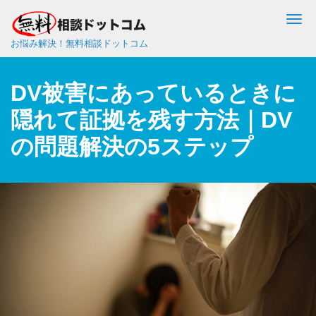
Me
お悩み解決！無料相談ドットコム
DV被害にあっているときに
隠れて証拠を残す方法｜DV
の問題解決の5ステップ