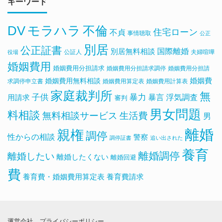
キーワード
DV
モラハラ
不倫
住宅ローン
不貞
事情聴取
公正
別居
公正証書
国際離婚
別居無料相談
公証人
夫婦喧嘩
役場
婚姻費用
婚姻費用分担請求
婚姻費用分担請求調停
婚姻費用分担請
婚姻費用無料相談
婚姻費
求調停申立書
婚姻費用算定表
婚姻費用計算表
家庭裁判所
無
子供
暴力
浮気調査
暴言
用請求
審判
男女問題
料相談
無料相談サービス
生活費
男
離婚
親権
調停
性からの相談
警察
調停証書
追い出された
養育
離婚調停
離婚したい
離婚したくない
離婚回避
費
養育費・婚姻費用算定表
養育費請求
運営会社
プライバシーポリシー