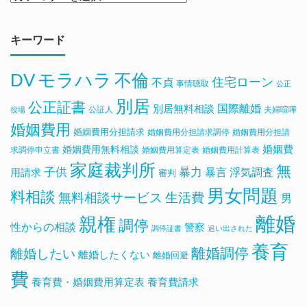
キーワード
DV
モラハラ
不倫
住宅ローン
不貞
事情聴取
公正
別居
公正証書
国際離婚
別居無料相談
公証人
夫婦喧嘩
役場
婚姻費用
婚姻費用分担請求
婚姻費用分担請求調停
婚姻費用分担請
婚姻費用無料相談
婚姻費
求調停申立書
婚姻費用算定表
婚姻費用計算表
家庭裁判所
無
子供
暴力
浮気調査
暴言
用請求
審判
男女問題
料相談
無料相談サービス
生活費
男
離婚
親権
調停
性からの相談
警察
調停証書
追い出された
養育
離婚調停
離婚したい
離婚したくない
離婚回避
費
養育費・婚姻費用算定表
養育費請求