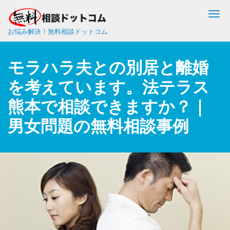
Me
お悩み解決！無料相談ドットコム
モラハラ夫との別居と離婚
を考えています。法テラス
熊本で相談できますか？｜
男女問題の無料相談事例