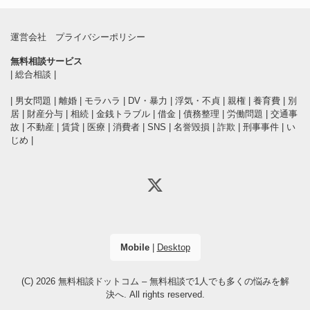
運営会社
プライバシーポリシー
無料相談サービス
|
総合相談
|
|
男女問題
|
離婚
|
モラハラ
|
DV・暴力
|
浮気・不貞
|
親権
|
養育費
|
別
居
|
財産分与
|
相続
|
金銭トラブル
|
借金
|
債務整理
|
労働問題
|
交通事
故
|
不動産
|
賃貸
|
医療
|
消費者
|
SNS
|
名誉毀損
|
詐欺
|
刑事事件
|
い
じめ
|
Mobile
|
Desktop
(C) 2026
無料相談ドットコム – 無料相談で1人でも多くの悩みを解
決へ
. All rights reserved.