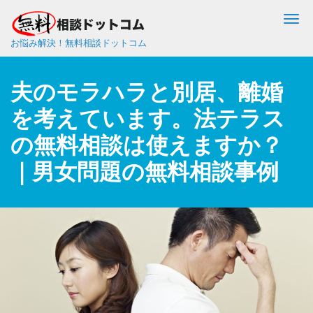
Me
お悩み解決！無料相談ドットコム
夫のモラハラと別居、離婚
を考えています。法テラス
の無料相談は使えますか？
｜男女問題の無料相談事例