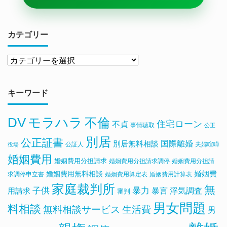
カテゴリー
キーワード
DV
モラハラ
不倫
住宅ローン
不貞
事情聴取
公正
別居
公正証書
国際離婚
別居無料相談
公証人
夫婦喧嘩
役場
婚姻費用
婚姻費用分担請求
婚姻費用分担請求調停
婚姻費用分担請
婚姻費用無料相談
婚姻費
求調停申立書
婚姻費用算定表
婚姻費用計算表
家庭裁判所
無
子供
暴力
浮気調査
暴言
用請求
審判
男女問題
料相談
無料相談サービス
生活費
男