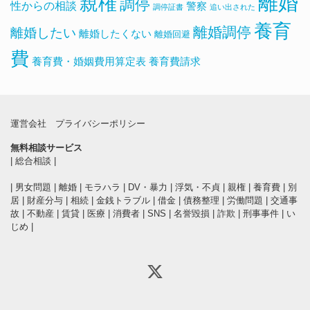
離婚
親権
調停
性からの相談
警察
調停証書
追い出された
養育
離婚調停
離婚したい
離婚したくない
離婚回避
費
養育費・婚姻費用算定表
養育費請求
運営会社
プライバシーポリシー
無料相談サービス
|
総合相談
|
|
男女問題
|
離婚
|
モラハラ
|
DV・暴力
|
浮気・不貞
|
親権
|
養育費
|
別
居
|
財産分与
|
相続
|
金銭トラブル
|
借金
|
債務整理
|
労働問題
|
交通事
故
|
不動産
|
賃貸
|
医療
|
消費者
|
SNS
|
名誉毀損
|
詐欺
|
刑事事件
|
い
じめ
|