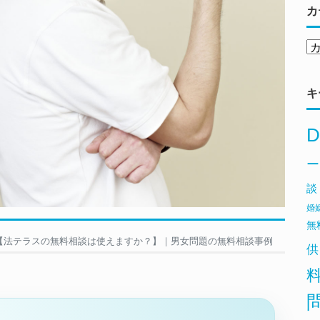
カ
キ
D
ー
談
婚
無
【法テラスの無料相談は使えますか？】｜男女問題の無料相談事例
供