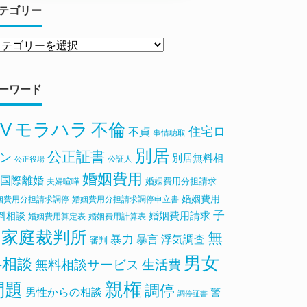
テゴリー
ーワード
V
モラハラ
不倫
住宅ロ
不貞
事情聴取
別居
公正証書
ン
別居無料相
公証人
公正役場
婚姻費用
国際離婚
婚姻費用分担請求
夫婦喧嘩
婚姻費用
姻費用分担請求調停
婚姻費用分担請求調停申立書
子
料相談
婚姻費用請求
婚姻費用算定表
婚姻費用計算表
家庭裁判所
無
暴力
浮気調査
暴言
審判
男女
料相談
無料相談サービス
生活費
親権
問題
調停
男性からの相談
警
調停証書