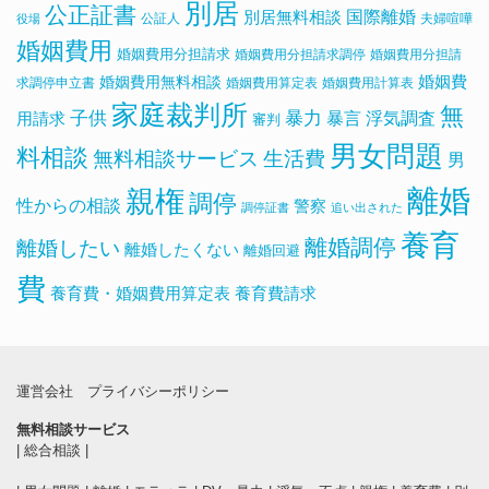
別居
公正証書
国際離婚
別居無料相談
公証人
夫婦喧嘩
役場
婚姻費用
婚姻費用分担請求
婚姻費用分担請求調停
婚姻費用分担請
婚姻費用無料相談
婚姻費
求調停申立書
婚姻費用算定表
婚姻費用計算表
家庭裁判所
無
子供
暴力
浮気調査
暴言
用請求
審判
男女問題
料相談
無料相談サービス
生活費
男
離婚
親権
調停
性からの相談
警察
調停証書
追い出された
養育
離婚調停
離婚したい
離婚したくない
離婚回避
費
養育費・婚姻費用算定表
養育費請求
運営会社
プライバシーポリシー
無料相談サービス
|
総合相談
|