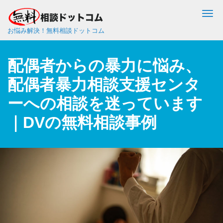
Me
お悩み解決！無料相談ドットコム
配偶者からの暴力に悩み、
配偶者暴力相談支援センタ
ーへの相談を迷っています
｜DVの無料相談事例