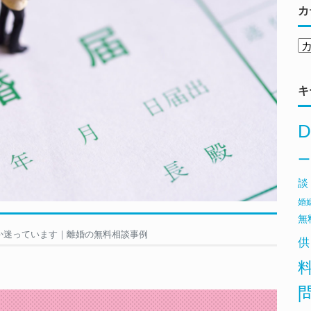
カ
キ
D
ー
談
婚
無
か迷っています｜離婚の無料相談事例
供