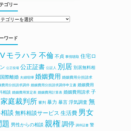
テゴリー
ーワード
V
モラハラ
不倫
住宅ロ
不貞
事情聴取
別居
公正証書
ン
別居無料相
公証人
公正役場
婚姻費用
国際離婚
婚姻費用分担請求
夫婦喧嘩
婚姻費用
姻費用分担請求調停
婚姻費用分担請求調停申立書
子
料相談
婚姻費用請求
婚姻費用算定表
婚姻費用計算表
家庭裁判所
無
暴力
浮気調査
暴言
審判
男女
料相談
無料相談サービス
生活費
親権
問題
調停
男性からの相談
警
調停証書