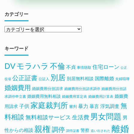
カテゴリー
キーワード
DV
モラハラ
不倫
住宅ローン
不貞
事情聴取
公正
別居
公正証書
国際離婚
別居無料相談
公証人
夫婦喧嘩
役場
婚姻費用
婚姻費用分担請求
婚姻費用分担請求調停
婚姻費用分担請
婚姻費用無料相談
婚姻費
求調停申立書
婚姻費用算定表
婚姻費用計算表
家庭裁判所
無
子供
暴力
浮気調査
暴言
用請求
審判
男女問題
料相談
無料相談サービス
生活費
男
離婚
親権
調停
性からの相談
警察
調停証書
追い出された