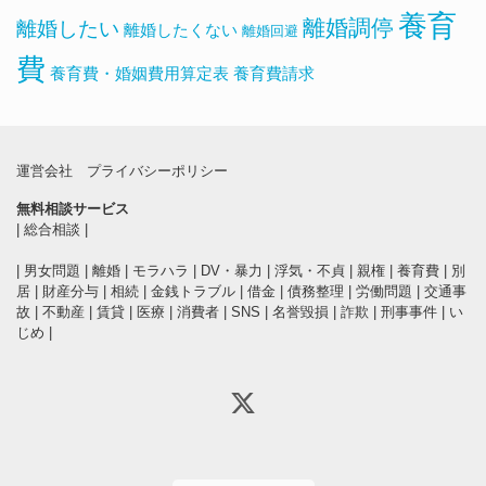
養育
離婚調停
離婚したい
離婚したくない
離婚回避
費
養育費・婚姻費用算定表
養育費請求
運営会社
プライバシーポリシー
無料相談サービス
|
総合相談
|
|
男女問題
|
離婚
|
モラハラ
|
DV・暴力
|
浮気・不貞
|
親権
|
養育費
|
別
居
|
財産分与
|
相続
|
金銭トラブル
|
借金
|
債務整理
|
労働問題
|
交通事
故
|
不動産
|
賃貸
|
医療
|
消費者
|
SNS
|
名誉毀損
|
詐欺
|
刑事事件
|
い
じめ
|