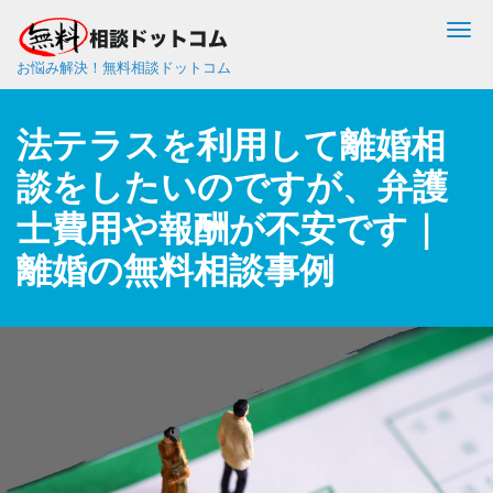
Me
お悩み解決！無料相談ドットコム
法テラスを利用して離婚相
談をしたいのですが、弁護
士費用や報酬が不安です｜
離婚の無料相談事例