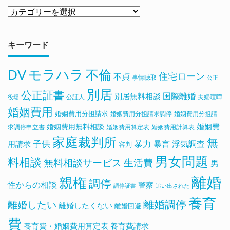
キーワード
DV
モラハラ
不倫
住宅ローン
不貞
事情聴取
公正
別居
公正証書
国際離婚
別居無料相談
公証人
夫婦喧嘩
役場
婚姻費用
婚姻費用分担請求
婚姻費用分担請求調停
婚姻費用分担請
婚姻費用無料相談
婚姻費
求調停申立書
婚姻費用算定表
婚姻費用計算表
家庭裁判所
無
子供
暴力
浮気調査
暴言
用請求
審判
男女問題
料相談
無料相談サービス
生活費
男
離婚
親権
調停
性からの相談
警察
調停証書
追い出された
養育
離婚調停
離婚したい
離婚したくない
離婚回避
費
養育費・婚姻費用算定表
養育費請求