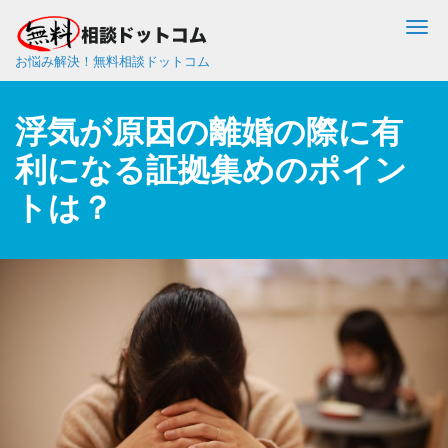
Me
お悩み解決！無料相談ドットコム
浮気が原因の離婚の際に有
利になる証拠集めのポイン
トは？