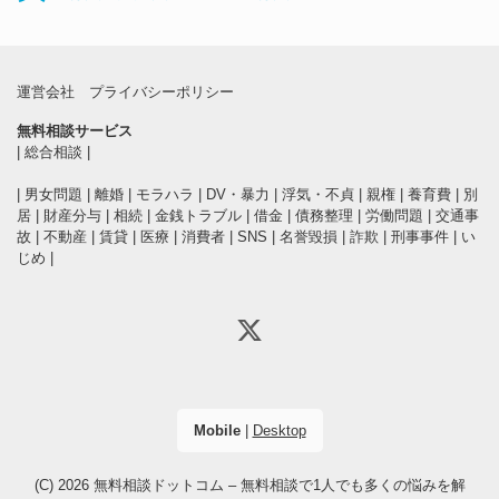
運営会社
プライバシーポリシー
無料相談サービス
|
総合相談
|
|
男女問題
|
離婚
|
モラハラ
|
DV・暴力
|
浮気・不貞
|
親権
|
養育費
|
別
居
|
財産分与
|
相続
|
金銭トラブル
|
借金
|
債務整理
|
労働問題
|
交通事
故
|
不動産
|
賃貸
|
医療
|
消費者
|
SNS
|
名誉毀損
|
詐欺
|
刑事事件
|
い
じめ
|
Mobile
|
Desktop
(C) 2026
無料相談ドットコム – 無料相談で1人でも多くの悩みを解