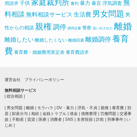
家庭裁判所
無
子供
暴力
浮気調査
暴言
用請求
審判
男女問題
料相談
無料相談サービス
生活費
男
離婚
親権
調停
性からの相談
警察
調停証書
追い出された
養育
離婚調停
離婚したい
離婚したくない
離婚回避
費
養育費・婚姻費用算定表
養育費請求
運営会社
プライバシーポリシー
無料相談サービス
|
総合相談
|
|
男女問題
|
離婚
|
モラハラ
|
DV・暴力
|
浮気・不貞
|
親権
|
養育費
|
別
居
|
財産分与
|
相続
|
金銭トラブル
|
借金
|
債務整理
|
労働問題
|
交通事
故
|
不動産
|
賃貸
|
医療
|
消費者
|
SNS
|
名誉毀損
|
詐欺
|
刑事事件
|
い
じめ
|