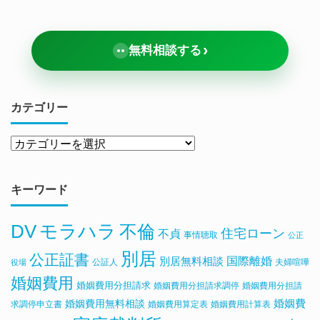
›
無料相談する
カテゴリー
キーワード
DV
モラハラ
不倫
住宅ローン
不貞
事情聴取
公正
別居
公正証書
国際離婚
別居無料相談
公証人
夫婦喧嘩
役場
婚姻費用
婚姻費用分担請求
婚姻費用分担請求調停
婚姻費用分担請
婚姻費用無料相談
婚姻費
求調停申立書
婚姻費用算定表
婚姻費用計算表