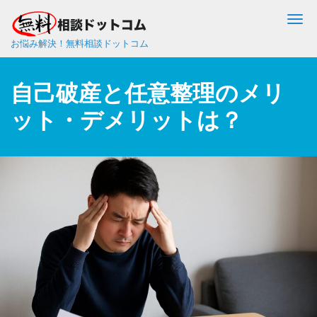
Me
お悩み解決！無料相談ドットコム
自己破産と任意整理のメリ
ット・デメリットは？