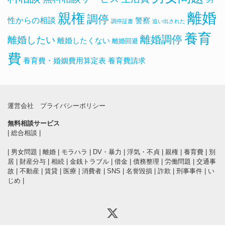
離婚
親権
調停
性からの相談
警察
調停証書
追い出された
養育
離婚調停
離婚したい
離婚したくない
離婚回避
費
養育費・婚姻費用算定表
養育費請求
運営会社
プライバシーポリシー
無料相談サービス
|
総合相談
|
|
男女問題
|
離婚
|
モラハラ
|
DV・暴力
|
浮気・不貞
|
親権
|
養育費
|
別
居
|
財産分与
|
相続
|
金銭トラブル
|
借金
|
債務整理
|
労働問題
|
交通事
故
|
不動産
|
賃貸
|
医療
|
消費者
|
SNS
|
名誉毀損
|
詐欺
|
刑事事件
|
い
じめ
|