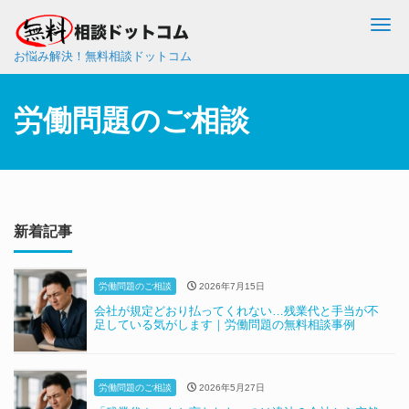
Me
お悩み解決！無料相談ドットコム
労働問題のご相談
新着記事
労働問題のご相談
2026年7月15日
会社が規定どおり払ってくれない…残業代と手当が不
足している気がします｜労働問題の無料相談事例
労働問題のご相談
2026年5月27日