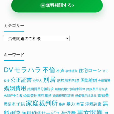
›
無料相談する
カテゴリー
キーワード
DV
モラハラ
不倫
住宅ローン
不貞
事情聴取
公正
別居
公正証書
国際離婚
別居無料相談
公証人
夫婦喧嘩
役場
婚姻費用
婚姻費用分担請求
婚姻費用分担請求調停
婚姻費用分担請
婚姻費用無料相談
婚姻費
求調停申立書
婚姻費用算定表
婚姻費用計算表
家庭裁判所
無
子供
暴力
浮気調査
暴言
用請求
審判
男女問題
料相談
無料相談サービス
生活費
男