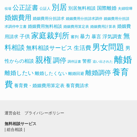
別居
公正証書
国際離婚
別居無料相談
公証人
夫婦喧嘩
役場
婚姻費用
婚姻費用分担請求
婚姻費用分担請求調停
婚姻費用分担請
婚姻費用無料相談
婚姻費
求調停申立書
婚姻費用算定表
婚姻費用計算表
家庭裁判所
無
子供
暴力
浮気調査
暴言
用請求
審判
男女問題
料相談
無料相談サービス
生活費
男
離婚
親権
調停
性からの相談
警察
調停証書
追い出された
養育
離婚調停
離婚したい
離婚したくない
離婚回避
費
養育費・婚姻費用算定表
養育費請求
運営会社
プライバシーポリシー
無料相談サービス
|
総合相談
|