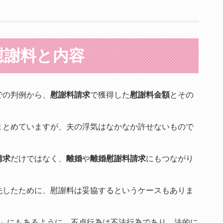
慰謝料と内容
での判例から、
慰謝料請求
で獲得した
慰謝料金額
とその
まとめていますが、夫の浮気はなかなか許せないもので
請求
だけではなく、
離婚
や
離婚慰謝料請求
にもつながり
先したために、慰謝料は妥協するというケースもありま
」にもあるように、不貞行為は不法行為であり、法的に