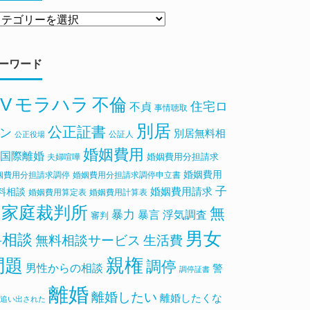
ーワード
V
モラハラ
不倫
住宅ロ
不貞
事情聴取
別居
公正証書
ン
別居無料相
公証人
公正役場
婚姻費用
国際離婚
婚姻費用分担請求
夫婦喧嘩
婚姻費用
姻費用分担請求調停
婚姻費用分担請求調停申立書
子
料相談
婚姻費用請求
婚姻費用算定表
婚姻費用計算表
家庭裁判所
無
暴力
浮気調査
暴言
審判
男女
料相談
無料相談サービス
生活費
親権
問題
調停
男性からの相談
警
調停証書
離婚
離婚したい
離婚したくな
追い出された