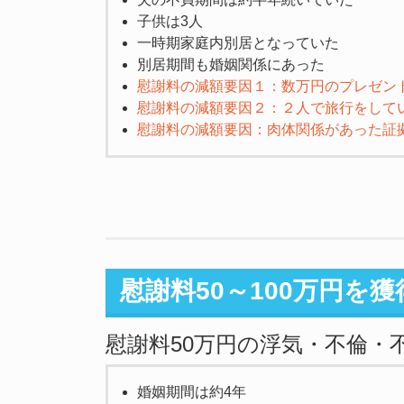
子供は3人
一時期家庭内別居となっていた
別居期間も婚姻関係にあった
慰謝料の減額要因１：数万円のプレゼン
慰謝料の減額要因２：２人で旅行をして
慰謝料の減額要因：肉体関係があった証
慰謝料50～100万円を
慰謝料50万円の浮気・不倫・
婚姻期間は約4年