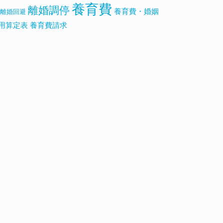
養育費
離婚調停
養育費・婚姻
離婚回避
用算定表
養育費請求