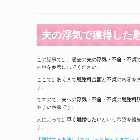
夫の浮気で獲得した
この記事では、過去の
夫の浮気・不倫・不貞
内容を参考にしてください。
ここではあくまで
慰謝料金額
と
不貞
の内容を
す。
ですので、夫への
浮気
・
不倫
・
不貞
の
慰謝料
やすい事象です。
人によっては
早く離婚したい
という希望を優
す。
「
離婚する方法は2つだけって知ってますか？