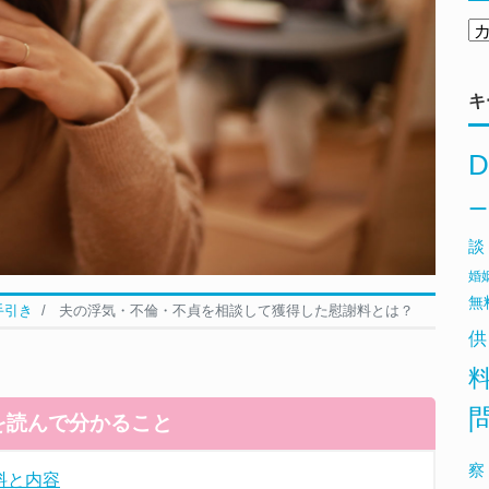
キ
D
ー
談
婚
無
手引き
夫の浮気・不倫・不貞を相談して獲得した慰謝料とは？
供
を読んで分かること
察
料と内容