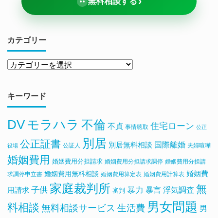
›
無料相談する
カテゴリー
キーワード
DV
モラハラ
不倫
住宅ローン
不貞
事情聴取
公正
別居
公正証書
国際離婚
別居無料相談
公証人
夫婦喧嘩
役場
婚姻費用
婚姻費用分担請求
婚姻費用分担請求調停
婚姻費用分担請
婚姻費用無料相談
婚姻費
求調停申立書
婚姻費用算定表
婚姻費用計算表
家庭裁判所
無
子供
暴力
浮気調査
暴言
用請求
審判
男女問題
料相談
無料相談サービス
生活費
男