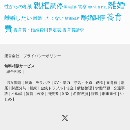
離婚
親権
調停
性からの相談
警察
調停証書
追い出された
養育
離婚調停
離婚したい
離婚したくない
離婚回避
費
養育費・婚姻費用算定表
養育費請求
運営会社
プライバシーポリシー
無料相談サービス
|
総合相談
|
|
男女問題
|
離婚
|
モラハラ
|
DV・暴力
|
浮気・不貞
|
親権
|
養育費
|
別
居
|
財産分与
|
相続
|
金銭トラブル
|
借金
|
債務整理
|
労働問題
|
交通事
故
|
不動産
|
賃貸
|
医療
|
消費者
|
SNS
|
名誉毀損
|
詐欺
|
刑事事件
|
い
じめ
|