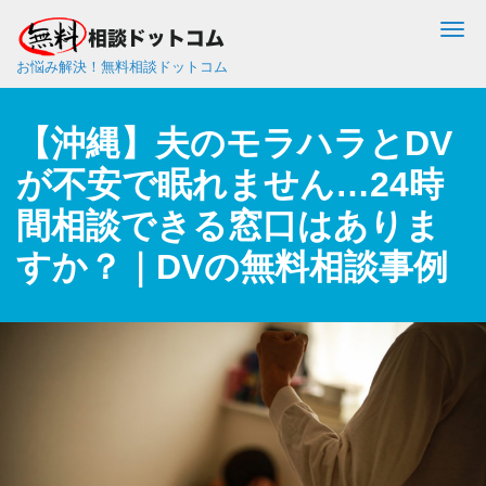
Me
お悩み解決！無料相談ドットコム
【沖縄】夫のモラハラとDV
が不安で眠れません…24時
間相談できる窓口はありま
すか？｜DVの無料相談事例